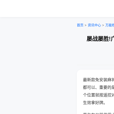
首页
>
资讯中心
>
万能
屡战屡胜!
最新款免安装麻
都可以、重要的是
个位置就按遥控
生效拿好牌。