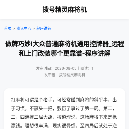
拨号精灵麻将机
首页
>
资讯中心
>
程序讲解
做牌巧妙!大众普通麻将机通用控牌器_远程
和上门改装哪个更靠谱-程序讲解
发布时间：2026-08-05｜阅读：1
发布者：拨号精灵麻将机
打麻将可谓是个老手，可经常碰到麻将的斜乎事，出
于习惯，不赢头一把，敷衍了事过了第一局。第二，
三，四连摸三局大胡，按道理说，这场麻将下来是稳
赢钱。理想很丰满，现实很骨感。至四局后就处于逆