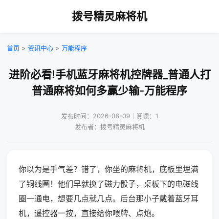
拨号精灵麻将机
首页
>
资讯中心
>
万能程序
进阶必看!手机蓝牙麻将机控牌器_普通人打
普通麻将如何多赢少输-万能程序
发布时间：2026-08-09｜阅读：1
发布者：拨号精灵麻将机
你以为是手气差？错了，你坐的麻将机，底板里埋满
了铜线圈！他们早就换了磁力骰子，桌板下的电磁线
圈一通电，想要几点就几点。后台那小子戴着蓝牙耳
机，遥控器一按，直接给你喂牌、点炮。