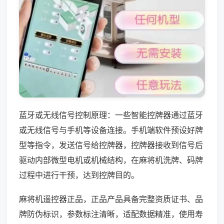
蓝牙或无线信号控制原理：一些智能控牌器通过蓝牙
或无线信号与手机等设备连接。手机端软件预设好牌
型等指令，发送信号给控牌器，控牌器接收到信号后
驱动内部微型电机或机械结构，在麻将机洗牌、码牌
过程中进行干预，达到控牌目的。
麻将机遥控器正品，正品产品具备完整资质证书、品
牌防伪标识，参数标注清晰，适配数据精准，使用寿