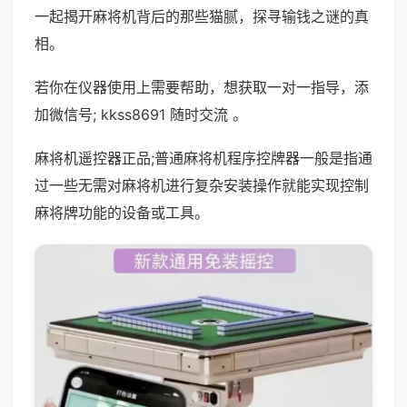
一起揭开麻将机背后的那些猫腻，探寻输钱之谜的真
相。
若你在仪器使用上需要帮助，想获取一对一指导，添
加微信号; kkss8691 随时交流 。
麻将机遥控器正品;普通麻将机程序控牌器一般是指通
过一些无需对麻将机进行复杂安装操作就能实现控制
麻将牌功能的设备或工具。