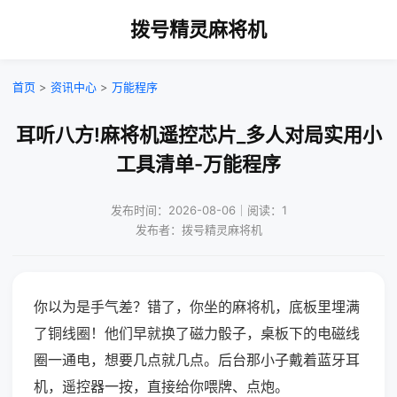
拨号精灵麻将机
首页
>
资讯中心
>
万能程序
耳听八方!麻将机遥控芯片_多人对局实用小
工具清单-万能程序
发布时间：2026-08-06｜阅读：1
发布者：拨号精灵麻将机
你以为是手气差？错了，你坐的麻将机，底板里埋满
了铜线圈！他们早就换了磁力骰子，桌板下的电磁线
圈一通电，想要几点就几点。后台那小子戴着蓝牙耳
机，遥控器一按，直接给你喂牌、点炮。