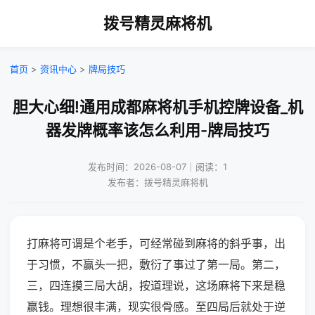
拨号精灵麻将机
首页
>
资讯中心
>
牌局技巧
胆大心细!通用成都麻将机手机控牌设备_机
器发牌概率该怎么利用-牌局技巧
发布时间：2026-08-07｜阅读：1
发布者：拨号精灵麻将机
打麻将可谓是个老手，可经常碰到麻将的斜乎事，出
于习惯，不赢头一把，敷衍了事过了第一局。第二，
三，四连摸三局大胡，按道理说，这场麻将下来是稳
赢钱。理想很丰满，现实很骨感。至四局后就处于逆