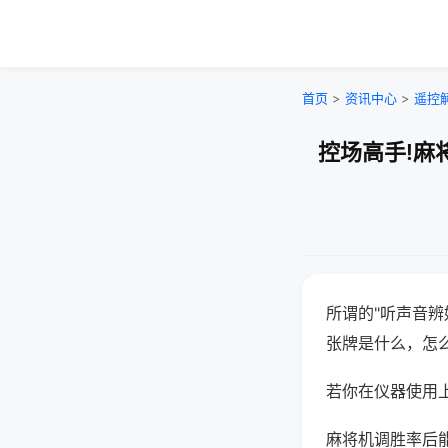
首页
>
资讯中心
>
遥控
控场高手!麻
所谓的"听声音辨
张牌是什么，怎
若你在仪器使用上
麻将机调胜率后