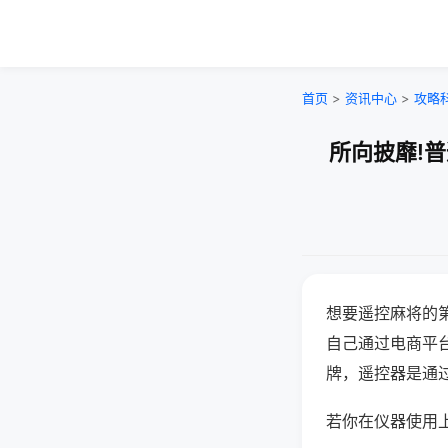
首页
>
资讯中心
>
攻略
所向披靡!
想要遥控麻将的
自己通过电商平
牌，遥控器是通
若你在仪器使用上