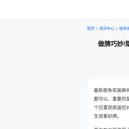
首页
>
资讯中心
>
程序
做牌巧妙!
最新款免安装麻
都可以、重要的是
个位置就按遥控
生效拿好牌。