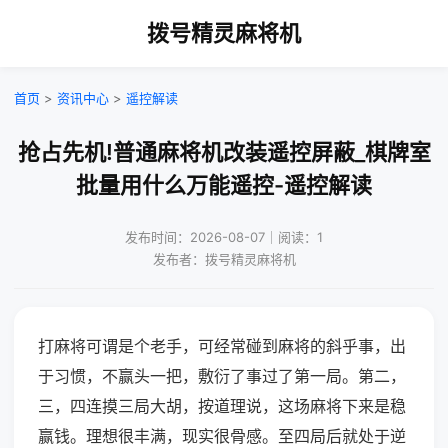
拨号精灵麻将机
首页
>
资讯中心
>
遥控解读
抢占先机!普通麻将机改装遥控屏蔽_棋牌室
批量用什么万能遥控-遥控解读
发布时间：2026-08-07｜阅读：1
发布者：拨号精灵麻将机
打麻将可谓是个老手，可经常碰到麻将的斜乎事，出
于习惯，不赢头一把，敷衍了事过了第一局。第二，
三，四连摸三局大胡，按道理说，这场麻将下来是稳
赢钱。理想很丰满，现实很骨感。至四局后就处于逆