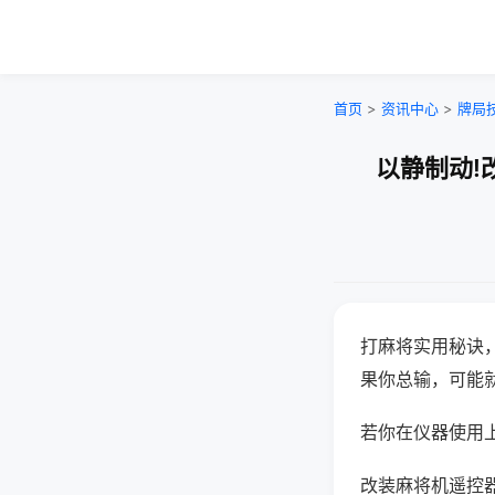
首页
>
资讯中心
>
牌局
以静制动!
打麻将实用秘诀
果你总输，可能
若你在仪器使用上
改装麻将机遥控