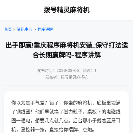
拨号精灵麻将机
首页
>
资讯中心
>
程序讲解
出手即赢!重庆程序麻将机安装_保守打法适
合长期赢牌吗-程序讲解
发布时间：2026-08-05｜阅读：1
发布者：拨号精灵麻将机
你以为是手气差？错了，你坐的麻将机，底板里埋满
了铜线圈！他们早就换了磁力骰子，桌板下的电磁线
圈一通电，想要几点就几点。后台那小子戴着蓝牙耳
机，遥控器一按，直接给你喂牌、点炮。