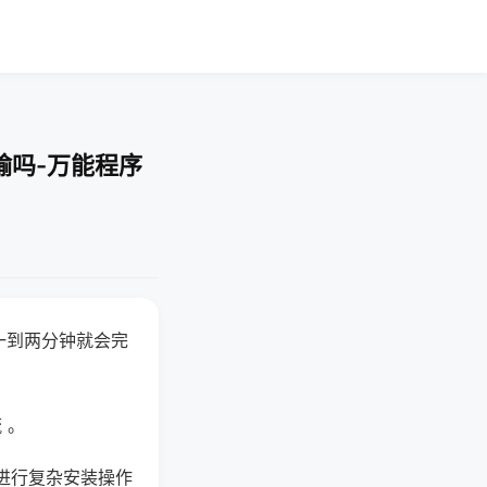
输吗-万能程序
一到两分钟就会完
 。
进行复杂安装操作