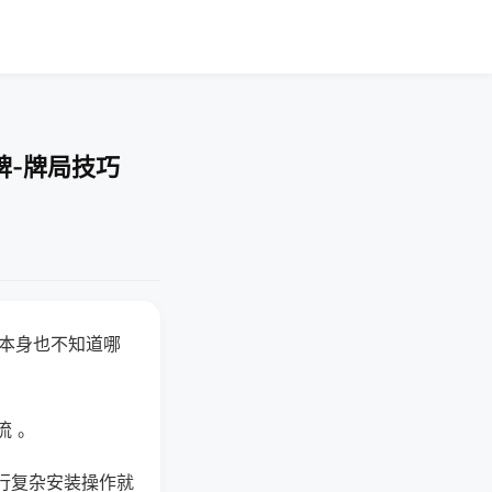
牌-牌局技巧
器本身也不知道哪
。
流 。
行复杂安装操作就