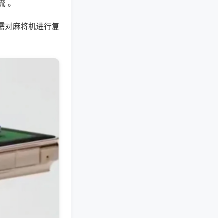
流 。
需对麻将机进行复