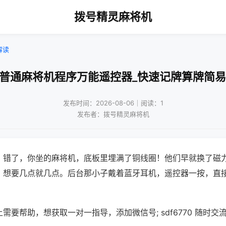
拨号精灵麻将机
解读
控普通麻将机程序万能遥控器_快速记牌算牌简易
发布时间：2026-08-06｜阅读：1
发布者：拨号精灵麻将机
？错了，你坐的麻将机，底板里埋满了铜线圈！他们早就换了磁
，想要几点就几点。后台那小子戴着蓝牙耳机，遥控器一按，直
需要帮助，想获取一对一指导，添加微信号; sdf6770 随时交流