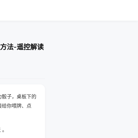
方法-遥控解读
力骰子，桌板下的
接给你喂牌、点
 。