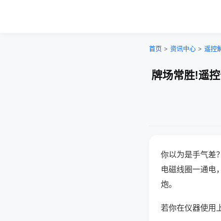
首页
>
资讯中心
>
遥控
牌场常胜!遥
你以为是手气差
电磁线圈一通电
炮。
若你在仪器使用上