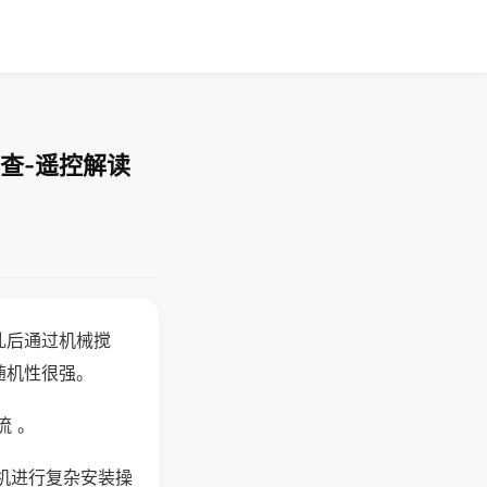
查-遥控解读
乱后通过机械搅
随机性很强。
流 。
机进行复杂安装操