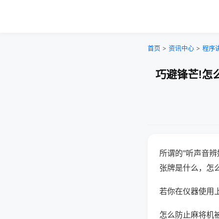
首页
>
资讯中心
>
程序
巧避锋芒!怎
所谓的"听声音辨
张牌是什么，怎
若你在仪器使用上
怎么防止麻将机