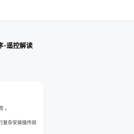
序-遥控解读
流 。
行复杂安装操作就