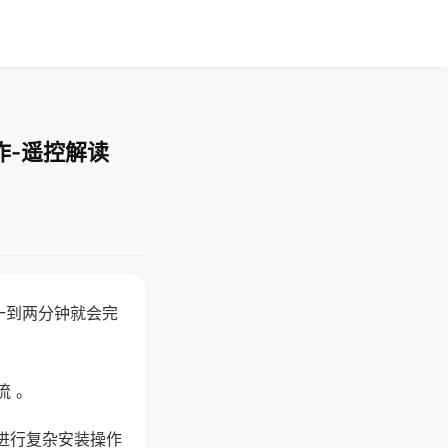
作-遥控解读
一到两分钟就会完
流 。
进行复杂安装操作