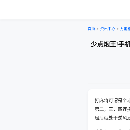
首页
>
资讯中心
>
万能
少点炮王!手
打麻将可谓是个
第二，三，四连
局后就处于逆风