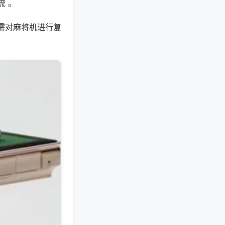
流 。
需对麻将机进行复