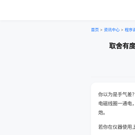
首页
>
资讯中心
>
程序
取舍有度
你以为是手气差
电磁线圈一通电
炮。
若你在仪器使用上