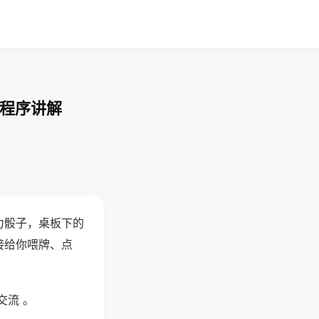
-程序讲解
力骰子，桌板下的
接给你喂牌、点
交流 。