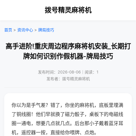
拨号精灵麻将机
首页
>
资讯中心
>
牌局技巧
高手进阶!重庆周边程序麻将机安装_长期打
牌如何识别作假机器-牌局技巧
发布时间：2026-08-06｜阅读：1
发布者：拨号精灵麻将机
你以为是手气差？错了，你坐的麻将机，底板里埋满
了铜线圈！他们早就换了磁力骰子，桌板下的电磁线
圈一通电，想要几点就几点。后台那小子戴着蓝牙耳
机，遥控器一按，直接给你喂牌、点炮。