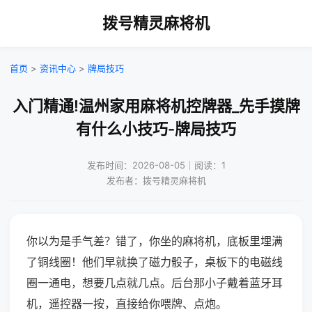
拨号精灵麻将机
首页
>
资讯中心
>
牌局技巧
入门精通!温州家用麻将机控牌器_先手摸牌
有什么小技巧-牌局技巧
发布时间：2026-08-05｜阅读：1
发布者：拨号精灵麻将机
你以为是手气差？错了，你坐的麻将机，底板里埋满
了铜线圈！他们早就换了磁力骰子，桌板下的电磁线
圈一通电，想要几点就几点。后台那小子戴着蓝牙耳
机，遥控器一按，直接给你喂牌、点炮。