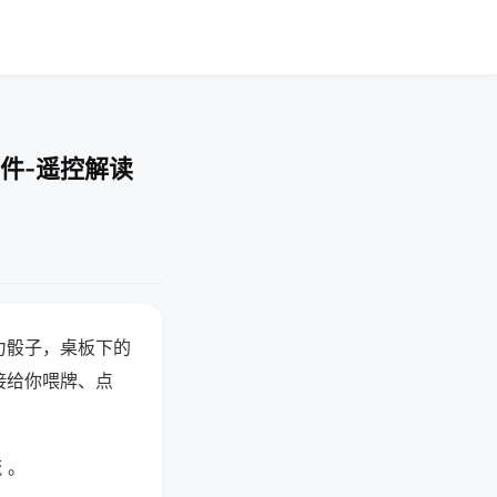
件-遥控解读
力骰子，桌板下的
接给你喂牌、点
 。