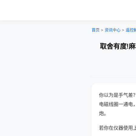
首页
>
资讯中心
>
遥控
取舍有度!
你以为是手气差
电磁线圈一通电
炮。
若你在仪器使用上