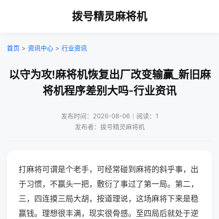
拨号精灵麻将机
首页
>
资讯中心
>
行业资讯
以守为攻!麻将机恢复出厂改变输赢_新旧麻
将机程序差别大吗-行业资讯
发布时间：2026-08-06｜阅读：1
发布者：拨号精灵麻将机
打麻将可谓是个老手，可经常碰到麻将的斜乎事，出
于习惯，不赢头一把，敷衍了事过了第一局。第二，
三，四连摸三局大胡，按道理说，这场麻将下来是稳
赢钱。理想很丰满，现实很骨感。至四局后就处于逆