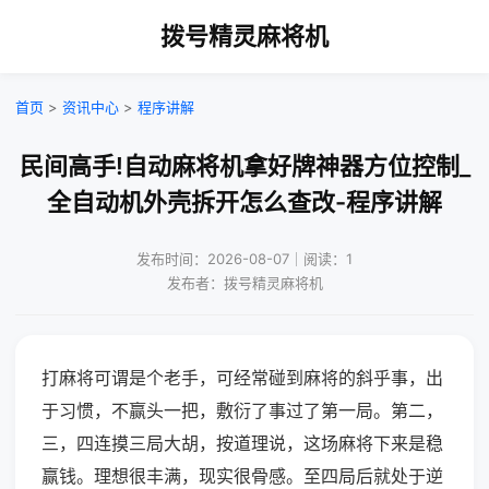
拨号精灵麻将机
首页
>
资讯中心
>
程序讲解
民间高手!自动麻将机拿好牌神器方位控制_
全自动机外壳拆开怎么查改-程序讲解
发布时间：2026-08-07｜阅读：1
发布者：拨号精灵麻将机
打麻将可谓是个老手，可经常碰到麻将的斜乎事，出
于习惯，不赢头一把，敷衍了事过了第一局。第二，
三，四连摸三局大胡，按道理说，这场麻将下来是稳
赢钱。理想很丰满，现实很骨感。至四局后就处于逆