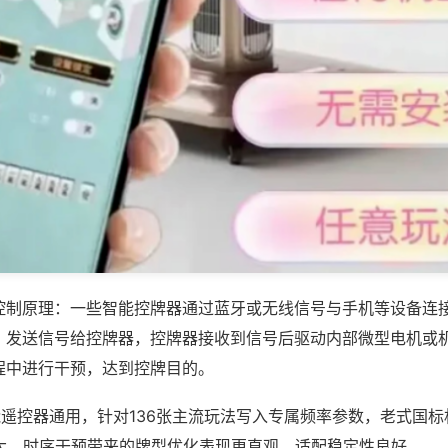
控制原理：一些智能控牌器通过蓝牙或无线信号与手机等设备连
，发送信号给控牌器，控牌器接收到信号后驱动内部微型电机或
程中进行干预，达到控牌目的。
能遥控器通用，针对136张主流玩法写入专属频率参数，老式国
数大，时序干预带来的牌型优化表现更直观，适配稳定性良好。