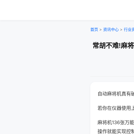
首页
>
资讯中心
>
行业
常胡不难!麻
自动麻将机真有
若你在仪器使用上
麻将机136张
操作就能实现控