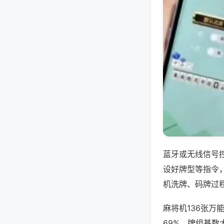
蓝牙或无线信号
设好牌型等指令
机洗牌、码牌过
麻将机136张万
69%，牌组基