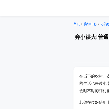
首页
>
资讯中心
>
万能
弃小谋大!普
在当下的农村，
的生活也是过小
会时不时的到村
若你在仪器使用上