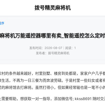
拨号精灵麻将机
程序
通麻将机万能遥控器哪里有卖_智能遥控怎么定时
发布时间：2026-08-07｜阅读：1
发布者：拨号精灵麻将机
农村的条件越来越好，村里别墅、楼房到处都是，家家户户几乎
康生活，不再为一日三餐为而奔波劳碌。于是村里一些妇女或者
里的麻将馆去打麻将。虽然打得小，但如果经常输也是一笔不小
需要帮助，想获取一对一指导，添加微信号; kkss8691 随时交