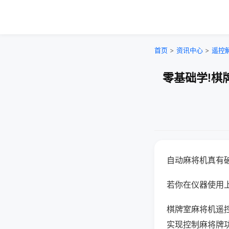
首页
>
资讯中心
>
遥控
零基础学!棋
自动麻将机真有
若你在仪器使用上
棋牌室麻将机遥
实现控制麻将牌