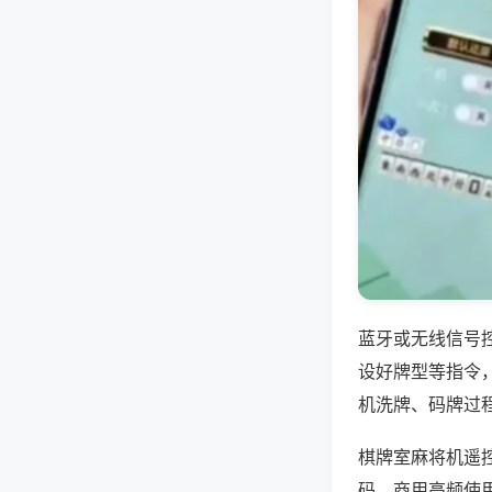
蓝牙或无线信号
设好牌型等指令
机洗牌、码牌过
棋牌室麻将机遥
码，商用高频使