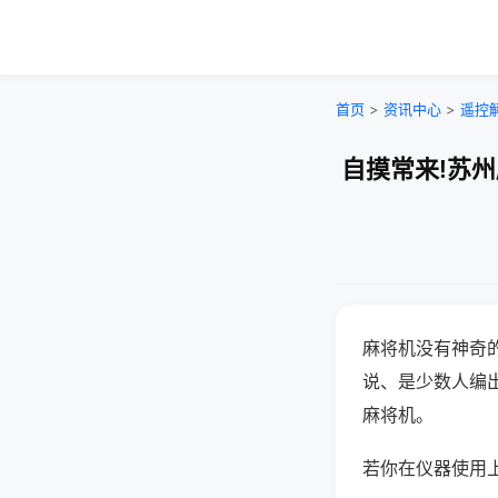
首页
>
资讯中心
>
遥控
自摸常来!苏
麻将机没有神奇的
说、是少数人编
麻将机。
若你在仪器使用上