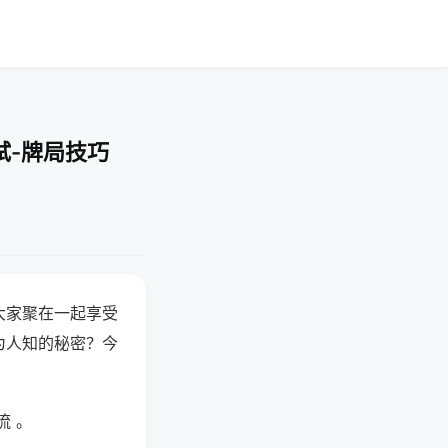
试-牌局技巧
大家聚在一起享受
为人知的秘密？今
流 。