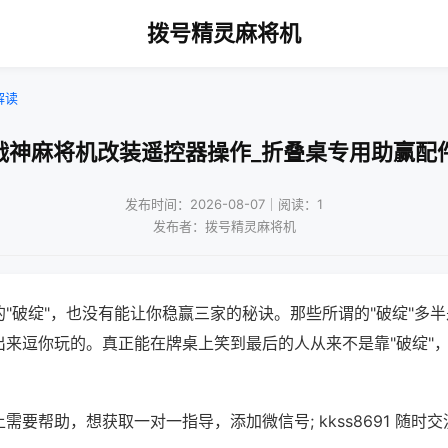
拨号精灵麻将机
解读
战神麻将机改装遥控器操作_折叠桌专用助赢配
发布时间：2026-08-07｜阅读：1
发布者：拨号精灵麻将机
"破绽"，也没有能让你稳赢三家的秘诀。那些所谓的"破绽"多
出来逗你玩的。真正能在牌桌上笑到最后的人从来不是靠"破绽"
需要帮助，想获取一对一指导，添加微信号; kkss8691 随时交