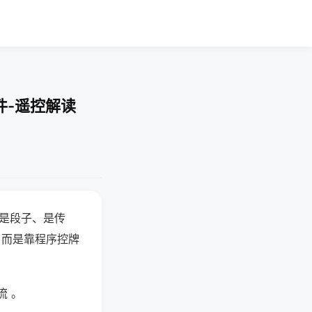
件-遥控解读
半是段子、是传
，而是靠程序控牌
流 。