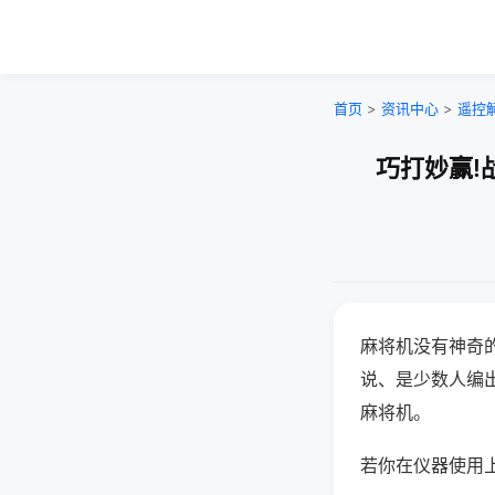
首页
>
资讯中心
>
遥控
巧打妙赢!
麻将机没有神奇的
说、是少数人编
麻将机。
若你在仪器使用上