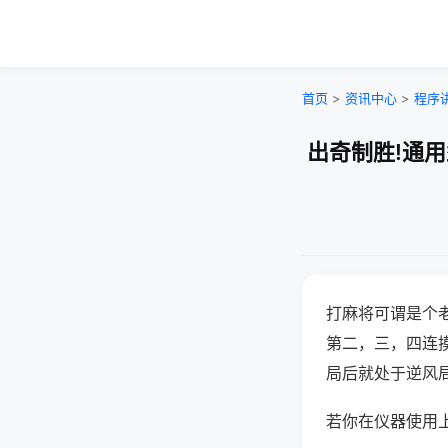
首页
>
资讯中心
>
程序
出奇制胜!通
打麻将可谓是个
第二，三，四连
局后就处于逆风
若你在仪器使用上