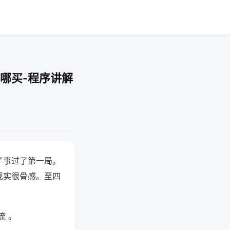
哪买-程序讲解
了事过了第一局。
现实很骨感。至四
流 。