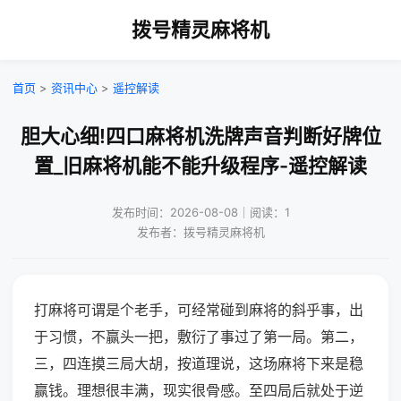
拨号精灵麻将机
首页
>
资讯中心
>
遥控解读
胆大心细!四口麻将机洗牌声音判断好牌位
置_旧麻将机能不能升级程序-遥控解读
发布时间：2026-08-08｜阅读：1
发布者：拨号精灵麻将机
打麻将可谓是个老手，可经常碰到麻将的斜乎事，出
于习惯，不赢头一把，敷衍了事过了第一局。第二，
三，四连摸三局大胡，按道理说，这场麻将下来是稳
赢钱。理想很丰满，现实很骨感。至四局后就处于逆