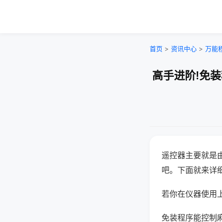
首页
>
资讯中心
>
万能
高手进阶!免
遥控器主要就是
吧。下面就来详
若你在仪器使用上
免装程序能控制