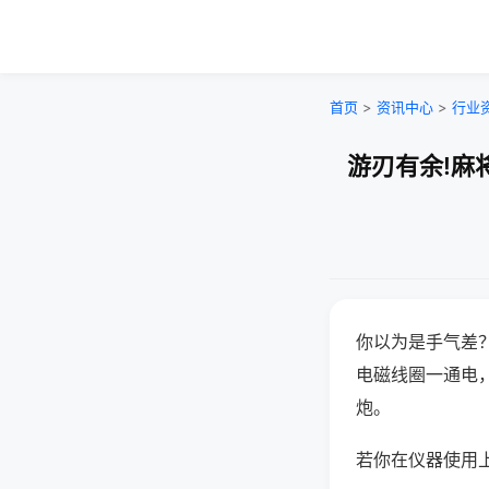
首页
>
资讯中心
>
行业
游刃有余!麻
你以为是手气差
电磁线圈一通电
炮。
若你在仪器使用上