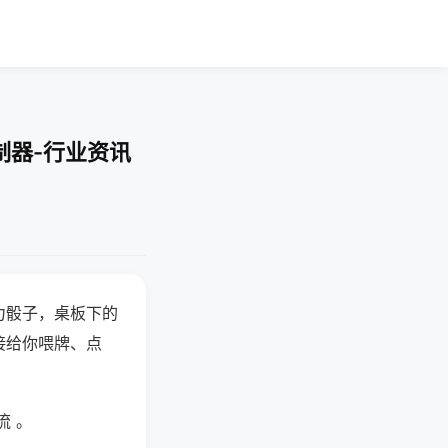
制器-行业资讯
力骰子，桌板下的
接给你喂牌、点
流 。