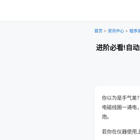
首页
>
资讯中心
>
程序
进阶必看!自
你以为是手气差
电磁线圈一通电
炮。
若你在仪器使用上