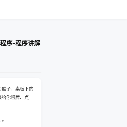
程序-程序讲解
力骰子，桌板下的
接给你喂牌、点
 。