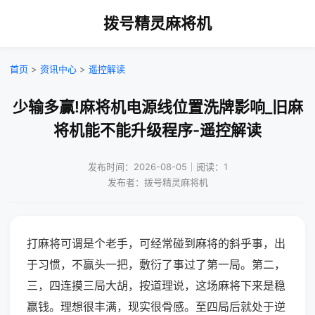
拨号精灵麻将机
首页
>
资讯中心
>
遥控解读
少输多赢!麻将机电源线位置洗牌影响_旧麻
将机能不能升级程序-遥控解读
发布时间：2026-08-05｜阅读：1
发布者：拨号精灵麻将机
打麻将可谓是个老手，可经常碰到麻将的斜乎事，出
于习惯，不赢头一把，敷衍了事过了第一局。第二，
三，四连摸三局大胡，按道理说，这场麻将下来是稳
赢钱。理想很丰满，现实很骨感。至四局后就处于逆