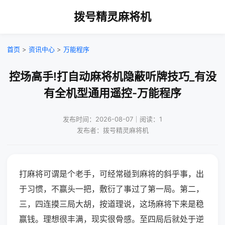
拨号精灵麻将机
首页
>
资讯中心
>
万能程序
控场高手!打自动麻将机隐蔽听牌技巧_有没
有全机型通用遥控-万能程序
发布时间：2026-08-07｜阅读：1
发布者：拨号精灵麻将机
打麻将可谓是个老手，可经常碰到麻将的斜乎事，出
于习惯，不赢头一把，敷衍了事过了第一局。第二，
三，四连摸三局大胡，按道理说，这场麻将下来是稳
赢钱。理想很丰满，现实很骨感。至四局后就处于逆