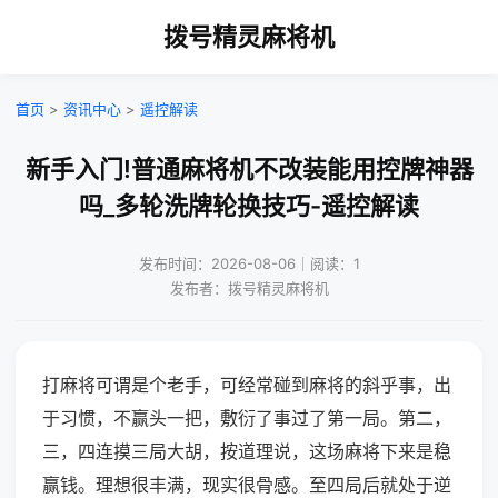
拨号精灵麻将机
首页
>
资讯中心
>
遥控解读
新手入门!普通麻将机不改装能用控牌神器
吗_多轮洗牌轮换技巧-遥控解读
发布时间：2026-08-06｜阅读：1
发布者：拨号精灵麻将机
打麻将可谓是个老手，可经常碰到麻将的斜乎事，出
于习惯，不赢头一把，敷衍了事过了第一局。第二，
三，四连摸三局大胡，按道理说，这场麻将下来是稳
赢钱。理想很丰满，现实很骨感。至四局后就处于逆