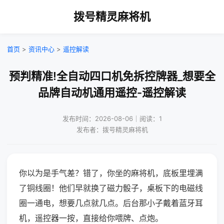
拨号精灵麻将机
首页
>
资讯中心
>
遥控解读
预判精准!全自动四口机免拆控牌器_想要全
品牌自动机通用遥控-遥控解读
发布时间：2026-08-06｜阅读：1
发布者：拨号精灵麻将机
你以为是手气差？错了，你坐的麻将机，底板里埋满
了铜线圈！他们早就换了磁力骰子，桌板下的电磁线
圈一通电，想要几点就几点。后台那小子戴着蓝牙耳
机，遥控器一按，直接给你喂牌、点炮。