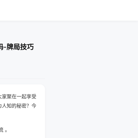
吗-牌局技巧
大家聚在一起享受
为人知的秘密？今
流 。