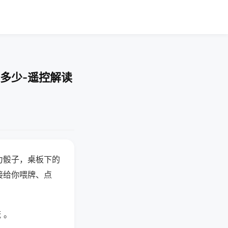
多少-遥控解读
力骰子，桌板下的
接给你喂牌、点
 。