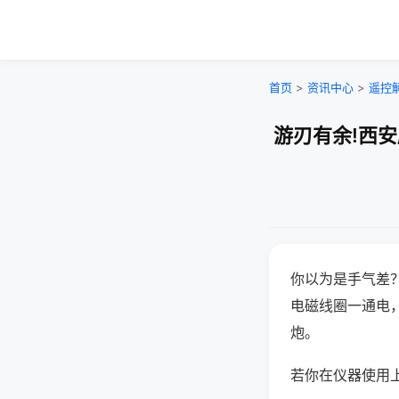
首页
>
资讯中心
>
遥控
游刃有余!西
你以为是手气差
电磁线圈一通电
炮。
若你在仪器使用上