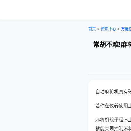
首页
>
资讯中心
>
万能
常胡不难!麻
自动麻将机真有
若你在仪器使用上
麻将机骰子程序
就能实现控制麻