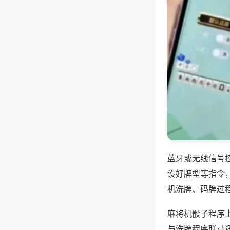
蓝牙或无线信号
设好牌型等指令
机洗牌、码牌过
麻将机骰子程序
与洗牌程序联动