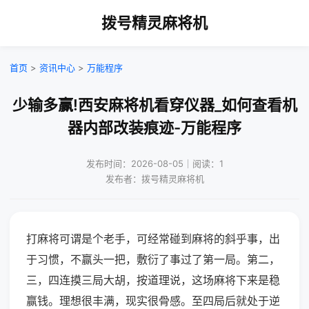
拨号精灵麻将机
首页
>
资讯中心
>
万能程序
少输多赢!西安麻将机看穿仪器_如何查看机
器内部改装痕迹-万能程序
发布时间：2026-08-05｜阅读：1
发布者：拨号精灵麻将机
打麻将可谓是个老手，可经常碰到麻将的斜乎事，出
于习惯，不赢头一把，敷衍了事过了第一局。第二，
三，四连摸三局大胡，按道理说，这场麻将下来是稳
赢钱。理想很丰满，现实很骨感。至四局后就处于逆