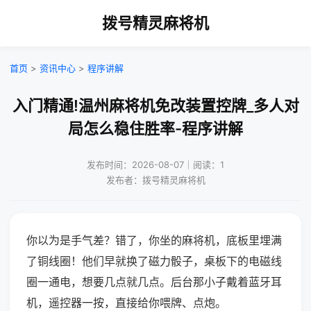
拨号精灵麻将机
首页
>
资讯中心
>
程序讲解
入门精通!温州麻将机免改装置控牌_多人对
局怎么稳住胜率-程序讲解
发布时间：2026-08-07｜阅读：1
发布者：拨号精灵麻将机
你以为是手气差？错了，你坐的麻将机，底板里埋满
了铜线圈！他们早就换了磁力骰子，桌板下的电磁线
圈一通电，想要几点就几点。后台那小子戴着蓝牙耳
机，遥控器一按，直接给你喂牌、点炮。