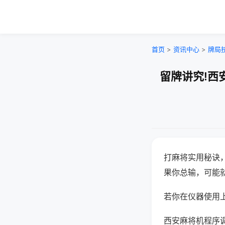
首页
>
资讯中心
>
牌局
留牌讲究!西
打麻将实用秘诀
果你总输，可能
若你在仪器使用上
西安麻将机程序