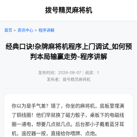
拨号精灵麻将机
首页
>
资讯中心
>
程序讲解
经典口诀!杂牌麻将机程序上门调试_如何预
判本局输赢走势-程序讲解
发布时间：2026-08-07｜阅读：1
发布者：拨号精灵麻将机
你以为是手气差？错了，你坐的麻将机，底板里埋满
了铜线圈！他们早就换了磁力骰子，桌板下的电磁线
圈一通电，想要几点就几点。后台那小子戴着蓝牙耳
机，遥控器一按，直接给你喂牌、点炮。