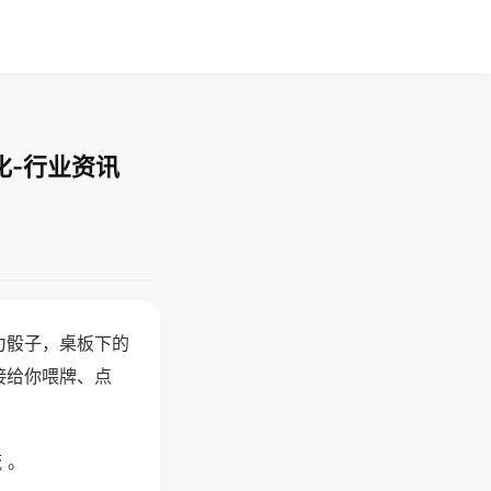
化-行业资讯
力骰子，桌板下的
接给你喂牌、点
 。