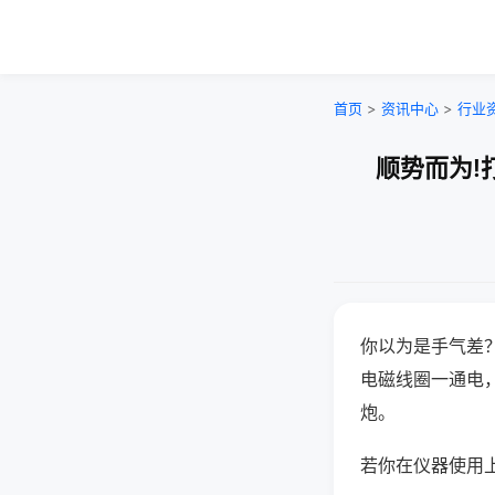
首页
>
资讯中心
>
行业
顺势而为!
你以为是手气差
电磁线圈一通电
炮。
若你在仪器使用上